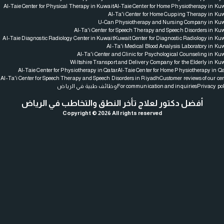
Al-Taie Center for Physical Therapy in Kuwait
Al-Taie Center for Home Physiotherapy in Kuw
Al-Ta'i Center for Home Cupping Therapy in Kuw
U-Can Physiotherapy and Nursing Company in Kuw
Al-Ta'i Center for Speech Therapy and Speech Disorders in Ku
Al-Taie Diagnostic Radiology Center in Kuwait
Kuwait Center for Diagnostic Radiology in Ku
Al-Ta'i Medical Blood Analysis Laboratory in Ku
Al-Ta'i Center and Clinic for Psychological Counseling in Ku
Wiltshire Transport and Delivery Company for the Elderly in Ku
Al-Taie Center for Physiotherapy in Qatar
Al-Taie Center for Home Physiotherapy in Q
Al-Ta'i Center for Speech Therapy and Speech Disorders in Riyadh
Customer reviews of our ce
وظائف طبية في الرياض
For communication and inquiries
Privacy po
أفضل دكتور لعلاج تأخر النطق والتخاطب في الرياض
Copyright © 2026 All rights reserved