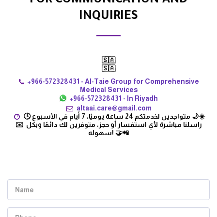
FOR COMMUNICATION AND
INQUIRIES
🇸🇦
🇸🇦
+966-572328431
-
Al-Taie Group for Comprehensive
Medical Services
+966-572328431
-
In Riyadh
altaai.care@gmail.com
🕒 متواجدين لخدمتكم 24 ساعة يوميًا، 7 أيام في الأسبوع 🌙☀️

✉️ راسلنا مباشرة لأي استفسار أو حجز، متوفرين لك دائمًا وبكل 
سهولة! 🤝📲