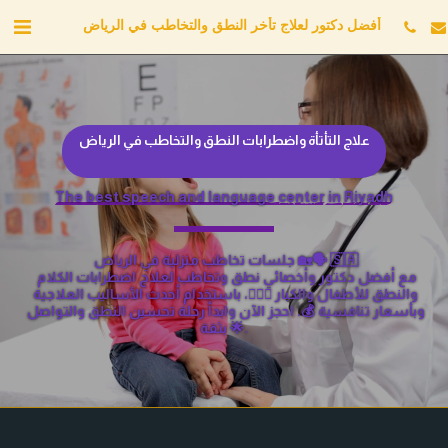
أفضل دكتور لعلاج تأخر النطق والتخاطب في الرياض
علاج التأتأة واضطرابات النطق والتخاطب في الرياض
The best speech and language center in Riyadh
 جلسات تخاطب منزلية في الرياض 🏡🗣️ 🇸🇦
 مع أفضل دكتور وأخصائي نطق وتخاطب لعلاج اضطرابات الكلام 
والنطق للأطفال والكبار 👨‍⚕️✨، باستخدام أحدث الأساليب العلاجية 
وبأسعار تنافسية 💰. احجز الآن وابدأ رحلة تحسين النطق والتواصل 
بثقة 🌟.